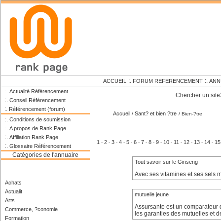
:.
:.
ACCUEIL
FORUM REFERENCEMENT
ANN
:.
Actualité Référencement
Chercher un site
:.
Conseil Référencement
:.
Référencement (forum)
Accueil
Sant? et bien ?tre
/
/ Bien-?tre
:.
Conditions de soumission
:.
A propos de Rank Page
:.
Affiliation Rank Page
1
2
3
4
5
6
7
8
9
10
11
12
13
14
15
-
-
-
-
-
-
-
-
-
-
-
-
-
-
:.
Glossaire Référencement
Catégories de l'annuaire
Tout savoir sur le Ginseng
Avec ses vitamines et ses sels 
Achats
Actualit
mutuelle jeune
Arts
Assursante est un comparateur d
Commerce, ?conomie
les garanties des mutuelles et 
Formation