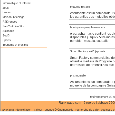
Informatique et Internet
mutuelle retraite
Jeux
Loisirs
Assursante est un comparateur d
les garanties des mutuelles et 
Maison, bricolage
R?f?rences
Sant? et bien ?tre
boutique e-parapharmacie.fr
Sciences
e-parapharmacie contient les p
Soci?t
disponibles jusqu?? 50% moins c
Sports
oenobiol, mustela, caudalie
Tourisme et proximit
Smart Factory -WC japonais
Smart Factory commercialise de
offrent le meilleur de l'hygi?ne 
de l'assise, de l'intensit? du flux.
prix mutuelle
Assursante est un comparateur p
mutuelle de la compagnie SwissL
et
Référencement
p
Rank-page.com - 6 rue de l’abbaye 75006
domiciliation
traiteur
agence événementielle
recherche de salle
business c
Partenaires :
-
-
-
-