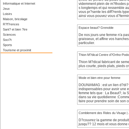
Informatique et Internet
videmment plein de m?thodes par
s longtemps et qui ressemble au
Jeux
vous pr?sente les diff?rents type
Loisirs
ainsi vous pouvez vous d?terminer
Maison, bricolage
R?f?rences
Espace beaut? Grenoble
Sant? et bien ?tre
Sciences
De nos jours une femme n'a pas 
graisseux, et affine vos hanches.
Soci?t
particulier.
Sports
Tourisme et proximit
Thion M?dical Centre d?Ortho-Podo
Thion M?dical fabricant de semel
plus courte, pieds plats, pieds cr
Mode et bien etre pour femme
DOUNIAMAG : est un lien d?di? 
indispensables pour avoir une ex
femme tels que : La Beaut?, la Sa
dans sa vie quotidienne :Comme
faire pour prendre soin de son 
Comblement des Rides du Visage 
D?couvrez la gamme de produits
jusqu?? 12 mois et vous donne u