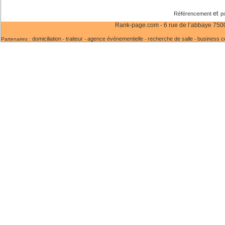
et
Référencement
p
Rank-page.com - 6 rue de l’abbaye 75006
domiciliation
traiteur
agence événementielle
recherche de salle
business c
Partenaires :
-
-
-
-