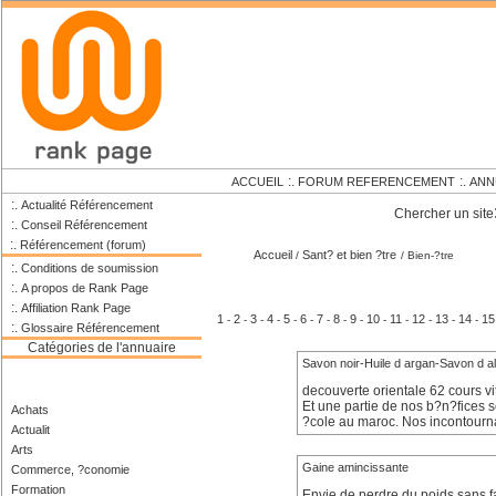
:.
:.
ACCUEIL
FORUM REFERENCEMENT
ANN
:.
Actualité Référencement
Chercher un site
:.
Conseil Référencement
:.
Référencement (forum)
Accueil
Sant? et bien ?tre
/
/ Bien-?tre
:.
Conditions de soumission
:.
A propos de Rank Page
:.
Affiliation Rank Page
1
2
3
4
5
6
7
8
9
10
11
12
13
14
15
-
-
-
-
-
-
-
-
-
-
-
-
-
-
:.
Glossaire Référencement
Catégories de l'annuaire
Savon noir-Huile d argan-Savon d a
decouverte orientale 62 cours v
Et une partie de nos b?n?fices s
Achats
?cole au maroc. Nos incontourn
Actualit
Arts
Gaine amincissante
Commerce, ?conomie
Formation
Envie de perdre du poids sans fa