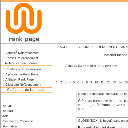
:.
:.
ACCUEIL
FORUM REFERENCEMENT
ANN
:.
Actualité Référencement
Chercher un site
:.
Conseil Référencement
:.
Référencement (forum)
Accueil
Sant? et bien ?tre
/
/ Bien-?tre
:.
Conditions de soumission
:.
A propos de Rank Page
:.
Affiliation Rank Page
1
2
3
4
5
6
7
8
9
10
11
12
13
14
15
-
-
-
-
-
-
-
-
-
-
-
-
-
-
:.
Glossaire Référencement
Catégories de l'annuaire
comparer mutuelle, comparer de mu
Gr?ce au comparer mutuelle, co
valeur ajout?e. Vous pouvez c
Achats
sante
Actualit
Arts
GLOSSYBOX : la beaut? dans un co
Commerce, ?conomie
Formation
Recevoir des miniatures de gr