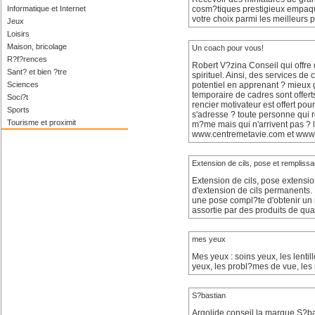
Informatique et Internet
cosm?tiques prestigieux empaq
votre choix parmi les meilleurs
Jeux
Loisirs
Maison, bricolage
Un coach pour vous!
R?f?rences
Robert V?zina Conseil qui offr
Sant? et bien ?tre
spirituel. Ainsi, des services de
Sciences
potentiel en apprenant ? mieux 
temporaire de cadres sont offer
Soci?t
rencier motivateur est offert pou
Sports
s'adresse ? toute personne qui re
Tourisme et proximit
m?me mais qui n'arrivent pas ? 
www.centremetavie.com et www.c
Extension de cils, pose et rempliss
Extension de cils, pose extensio
d'extension de cils permanents.
une pose compl?te d'obtenir un r
assortie par des produits de quali
mes yeux
Mes yeux : soins yeux, les lentil
yeux, les probl?mes de vue, les 
S?bastian
Argolide conseil la marque S?ba