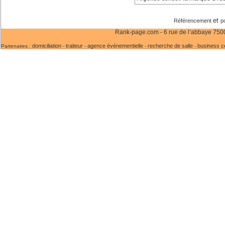
et
Référencement
p
Rank-page.com - 6 rue de l’abbaye 75006
domiciliation
traiteur
agence événementielle
recherche de salle
business c
Partenaires :
-
-
-
-