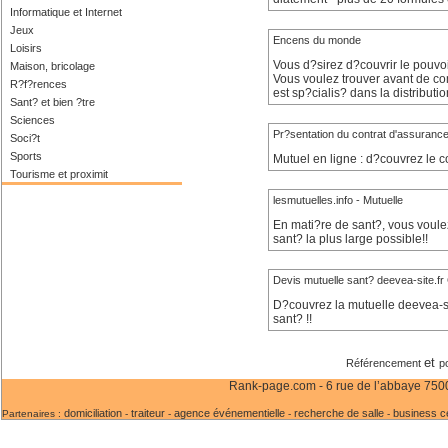
Informatique et Internet
Jeux
Encens du monde
Loisirs
Vous d?sirez d?couvrir le pouvo
Maison, bricolage
Vous voulez trouver avant de co
R?f?rences
est sp?cialis? dans la distributi
Sant? et bien ?tre
Sciences
Pr?sentation du contrat d'assurance
Soci?t
Sports
Mutuel en ligne : d?couvrez le c
Tourisme et proximit
lesmutuelles.info - Mutuelle
En mati?re de sant?, vous voulez 
sant? la plus large possible!!
Devis mutuelle sant? deevea-site.fr 
D?couvrez la mutuelle deevea-si
sant? !!
et
Référencement
p
Rank-page.com - 6 rue de l’abbaye 75006
domiciliation
traiteur
agence événementielle
recherche de salle
business c
Partenaires :
-
-
-
-