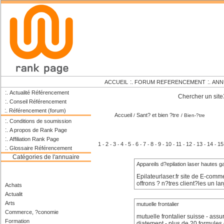
:.
:.
ACCUEIL
FORUM REFERENCEMENT
ANN
:.
Actualité Référencement
Chercher un site
:.
Conseil Référencement
:.
Référencement (forum)
Accueil
Sant? et bien ?tre
/
/ Bien-?tre
:.
Conditions de soumission
:.
A propos de Rank Page
:.
Affiliation Rank Page
1
2
3
4
5
6
7
8
9
10
11
12
13
14
15
-
-
-
-
-
-
-
-
-
-
-
-
-
-
:.
Glossaire Référencement
Catégories de l'annuaire
Appareils d?epilation laser hautes
Epilateurlaser.fr site de E-comm
offrons ? n?tres client?les un la
Achats
Actualit
Arts
mutuelle frontalier
Commerce, ?conomie
mutuelle frontalier suisse - assu
Formation
diatement - plus de 20 formules e