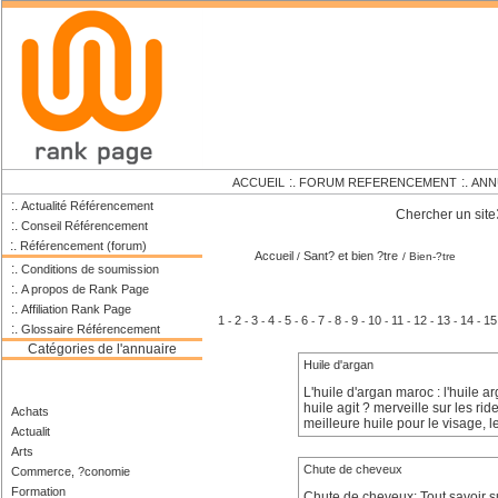
:.
:.
ACCUEIL
FORUM REFERENCEMENT
ANN
:.
Actualité Référencement
Chercher un site
:.
Conseil Référencement
:.
Référencement (forum)
Accueil
Sant? et bien ?tre
/
/ Bien-?tre
:.
Conditions de soumission
:.
A propos de Rank Page
:.
Affiliation Rank Page
1
2
3
4
5
6
7
8
9
10
11
12
13
14
15
-
-
-
-
-
-
-
-
-
-
-
-
-
-
:.
Glossaire Référencement
Catégories de l'annuaire
Huile d'argan
L'huile d'argan maroc : l'huile ar
huile agit ? merveille sur les rid
Achats
meilleure huile pour le visage, 
Actualit
Arts
Chute de cheveux
Commerce, ?conomie
Formation
Chute de cheveux: Tout savoir 