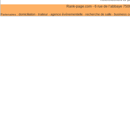
Rank-page.com - 6 rue de l’abbaye 75006
domiciliation
traiteur
agence événementielle
recherche de salle
business c
Partenaires :
-
-
-
-