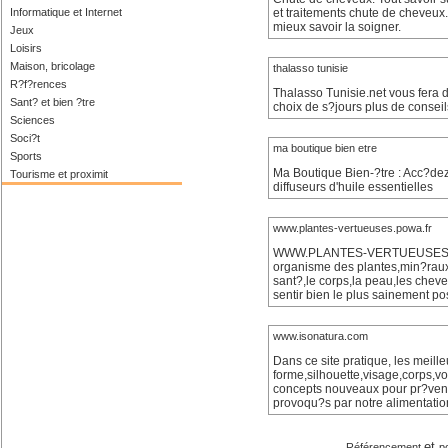
Informatique et Internet
et traitements chute de cheveux
mieux savoir la soigner.
Jeux
Loisirs
Maison, bricolage
thalasso tunisie
R?f?rences
Thalasso Tunisie.net vous fera d
Sant? et bien ?tre
choix de s?jours plus de conseil
Sciences
Soci?t
ma boutique bien etre
Sports
Ma Boutique Bien-?tre : Acc?dez a
Tourisme et proximit
diffuseurs d'huile essentielles
www.plantes-vertueuses.powa.fr
WWW.PLANTES-VERTUEUSES.POWA.F
organisme des plantes,min?raux
sant?,le corps,la peau,les chev
sentir bien le plus sainement pos
www.isonatura.com
Dans ce site pratique, les meill
forme,silhouette,visage,corps,v
concepts nouveaux pour pr?venir
provoqu?s par notre alimentati
et
Référencement
p