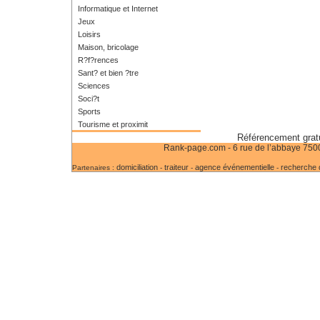
Informatique et Internet
Jeux
Loisirs
Maison, bricolage
R?f?rences
Sant? et bien ?tre
Sciences
Soci?t
Sports
Tourisme et proximit
Référencement gratu
Rank-page.com - 6 rue de l’abbaye 75006
domiciliation
traiteur
agence événementielle
recherche d
Partenaires :
-
-
-