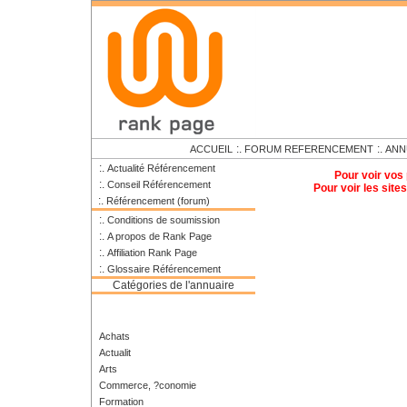
:.
:.
ACCUEIL
FORUM REFERENCEMENT
ANN
:.
Actualité Référencement
Pour voir vos
:.
Conseil Référencement
Pour voir les site
:.
Référencement (forum)
:.
Conditions de soumission
:.
A propos de Rank Page
:.
Affiliation Rank Page
:.
Glossaire Référencement
Catégories de l'annuaire
Achats
Actualit
Arts
Commerce, ?conomie
Formation