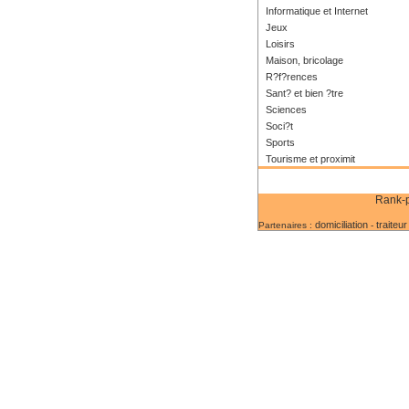
Informatique et Internet
Jeux
Loisirs
Maison, bricolage
R?f?rences
Sant? et bien ?tre
Sciences
Soci?t
Sports
Tourisme et proximit
Rank-p
domiciliation
traiteur
Partenaires :
-