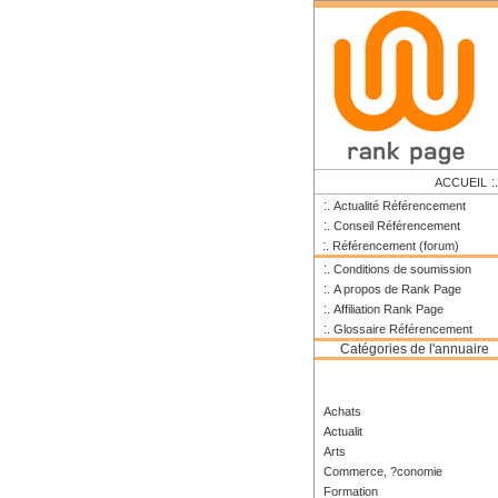
:
ACCUEIL
:.
Actualité Référencement
:.
Conseil Référencement
:.
Référencement (forum)
:.
Conditions de soumission
:.
A propos de Rank Page
:.
Affiliation Rank Page
:.
Glossaire Référencement
Catégories de l'annuaire
Achats
Actualit
Arts
Commerce, ?conomie
Formation