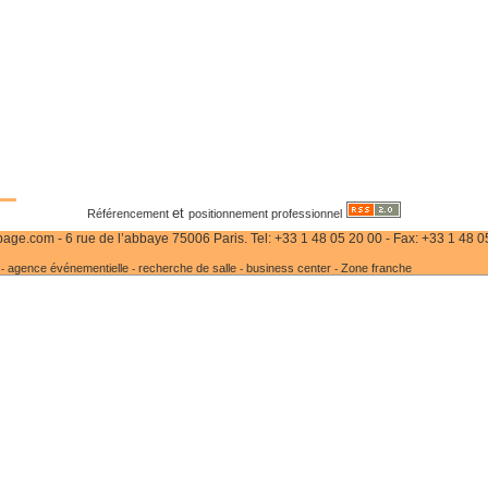
et
Référencement
positionnement professionnel
age.com - 6 rue de l’abbaye 75006 Paris. Tel: +33 1 48 05 20 00 - Fax: +33 1 48 0
agence événementielle
recherche de salle
business center
Zone franche
-
-
-
-