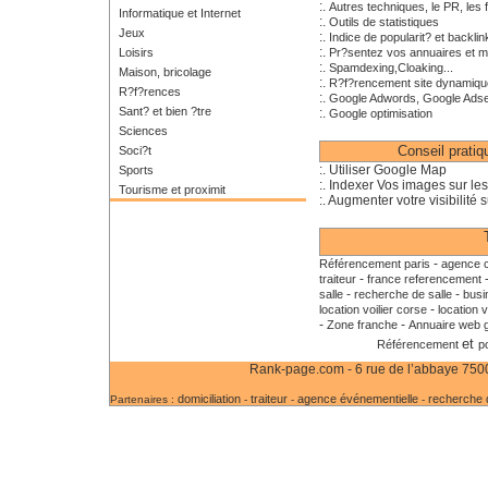
:.
Autres techniques, le PR, les f
Informatique et Internet
:.
Outils de statistiques
Jeux
:.
Indice de popularit? et backlin
:.
Loisirs
Pr?sentez vos annuaires et m
:.
Spamdexing,Cloaking...
Maison, bricolage
:.
R?f?rencement site dynamiqu
R?f?rences
:.
Google Adwords, Google Ads
Sant? et bien ?tre
:.
Google optimisation
Sciences
Conseil prati
Soci?t
:. Utiliser Google Map
Sports
:. Indexer Vos images sur le
Tourisme et proximit
:. Augmenter votre visibilité s
-
Référencement paris
agence c
-
traiteur
france referencement
-
-
salle
recherche de salle
busi
-
location voilier corse
location v
-
-
Zone franche
Annuaire web g
et
Référencement
p
Rank-page.com - 6 rue de l’abbaye 75006
domiciliation
traiteur
agence événementielle
recherche d
Partenaires :
-
-
-