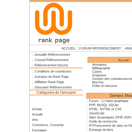
:.
:.
ACCUEIL
FORUM REFERENCEMENT
ANN
:.
Actualité Référencement
:.
:
Conseil Référencement
Accueil
Annuaires
:.
Référencement (forum)
Bibliographie
:.
Conditions de soumission
Cartes
Drapeaux
:.
A propos de Rank Page
Gestion des connaissance
:.
Affiliation Rank Page
Mus?es
Poids et mesures
:.
Glossaire Référencement
Catégories de l'annuaire
Derniers Me
:.
Forum - Cr?ation graphique
:.
PHP, MySQL SQLite
:.
Achats
HTML, XHTML et CSS
:.
JavaScript
Actualit
:.
Sites dynamiques (PHP, ASP)
Arts
:.
Outils de recherche
Commerce, ?conomie
:.
R?f?rencement de sites en Fl
:.
Echange de liens
Formation