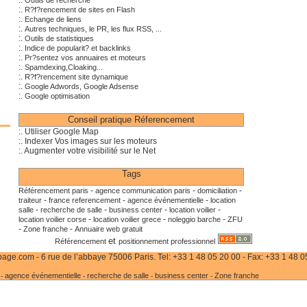
:.
Outils de recherche
:.
R?f?rencement de sites en Flash
:.
Echange de liens
:.
Autres techniques, le PR, les flux RSS, ...
:.
Outils de statistiques
:.
Indice de popularit? et backlinks
:.
Pr?sentez vos annuaires et moteurs
:.
Spamdexing,Cloaking...
:.
R?f?rencement site dynamique
:.
Google Adwords, Google Adsense
:.
Google optimisation
Conseil pratique Réferencement
:. Utiliser Google Map
:. Indexer Vos images sur les moteurs
:. Augmenter votre visibilité sur le Net
Tags
-
-
-
Référencement paris
agence communication paris
domiciliation
-
-
-
traiteur
france referencement
agence événementielle
location
-
-
-
-
salle
recherche de salle
business center
location voilier
-
-
-
location voilier corse
location voilier grece
noleggio barche
ZFU
-
-
Zone franche
Annuaire web gratuit
et
Référencement
positionnement professionnel
age.com - 6 rue de l’abbaye 75006 Paris. Tel: +33 1 48 05 20 00 - Fax: +33 1 48 0
agence événementielle
recherche de salle
business center
Zone franche
-
-
-
-