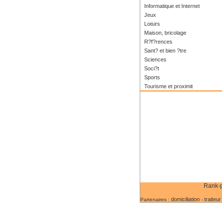
Informatique et Internet
Jeux
Loisirs
Maison, bricolage
R?f?rences
Sant? et bien ?tre
Sciences
Soci?t
Sports
Tourisme et proximit
Rank-p
domiciliation
traiteur
Partenaires :
-