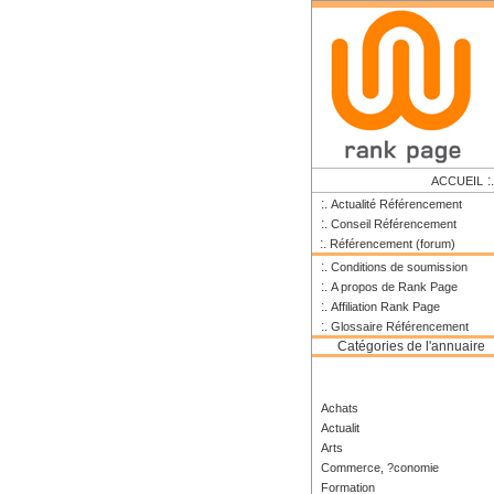
:
ACCUEIL
:.
Actualité Référencement
:.
Conseil Référencement
:.
Référencement (forum)
:.
Conditions de soumission
:.
A propos de Rank Page
:.
Affiliation Rank Page
:.
Glossaire Référencement
Catégories de l'annuaire
Achats
Actualit
Arts
Commerce, ?conomie
Formation