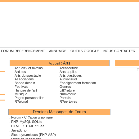
.
:.
:.
:.
:.
FORUM REFERENCEMENT
ANNUAIRE
OUTILS GOOGLE
NOUS CONTACTER
: Arts
Accueil
Actualit? et m?dias
Architecture
T
Artistes
Arts appliqu
Arts du spectacle
Arts plastiques
Associations
Audiovisuel
Bande dessin
Enseignement formation
Festivals
Genres
Histoire de l'art
Litt?rature
Musique
Num?rique
Pages personnelles
Portails
R?gional
R?pertoires
Derniers Messages de Forum
:.
Forum - Cr?ation graphique
:.
PHP, MySQL SQLite
:.
HTML, XHTML et CSS
:.
JavaScript
:.
Sites dynamiques (PHP, ASP)