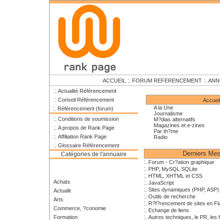
:.
:.
ACCUEIL
FORUM REFERENCEMENT
ANN
:.
Actualité Référencement
:.
Conseil Référencement
Accueil
A la Une
:.
Référencement (forum)
Journalisme
:.
Conditions de soumission
M?dias alternatifs
Magazines et e-zines
:.
A propos de Rank Page
Par th?me
:.
Affiliation Rank Page
Radio
:.
Glossaire Référencement
Derniers Me
Catégories de l'annuaire
:.
Forum - Cr?ation graphique
:.
PHP, MySQL SQLite
:.
HTML, XHTML et CSS
Achats
:.
JavaScript
:.
Sites dynamiques (PHP, ASP)
Actualit
:.
Outils de recherche
Arts
:.
R?f?rencement de sites en Fl
Commerce, ?conomie
:.
Echange de liens
:.
Formation
Autres techniques, le PR, les f