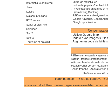
:.
Outils de statistiques
Informatique et Internet
:.
Indice de popularit? et backlin
Jeux
:.
Pr?sentez vos annuaires et m
Loisirs
:.
Spamdexing,Cloaking...
:.
R?f?rencement site dynamiqu
Maison, bricolage
:.
Google Adwords, Google Ads
R?f?rences
:.
Google optimisation
Sant? et bien ?tre
Sciences
Conseil prati
Soci?t
:. Utiliser Google Map
Sports
:. Indexer Vos images sur le
:. Augmenter votre visibilité s
Tourisme et proximit
-
Référencement paris
agence c
-
traiteur
france referencement
-
-
salle
recherche de salle
busi
-
location voilier corse
location v
-
-
Zone franche
Annuaire web g
et
Référencement
p
Rank-page.com - 6 rue de l’abbaye 75006
domiciliation
traiteur
agence événementielle
recherche d
Partenaires :
-
-
-