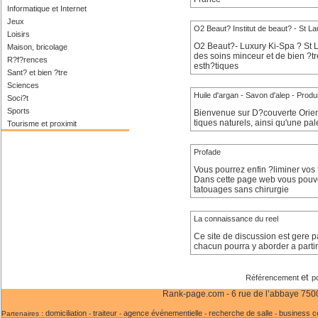
Informatique et Internet
Jeux
O2 Beaut? Institut de beaut? - St La
Loisirs
O2 Beaut?- Luxury Ki-Spa ? St La
Maison, bricolage
des soins minceur et de bien ?t
R?f?rences
esth?tiques
Sant? et bien ?tre
Sciences
Huile d'argan - Savon d'alep - Produ
Soci?t
Sports
Bienvenue sur D?couverte Orie
tiques naturels, ainsi qu'une p
Tourisme et proximit
Profade
Vous pourrez enfin ?liminer vos 
Dans cette page web vous pouvez
tatouages sans chirurgie
La connaissance du reel
Ce site de discussion est gere p
chacun pourra y aborder a partir 
et
Référencement
p
Rank-page.com - 6 rue de l’abbaye 75006
domiciliation
traiteur
agence événementielle
recherche de salle
business c
Partenaires :
-
-
-
-