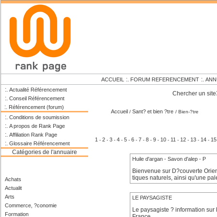
:.
:.
ACCUEIL
FORUM REFERENCEMENT
ANN
:.
Actualité Référencement
Chercher un site
:.
Conseil Référencement
:.
Référencement (forum)
Accueil
Sant? et bien ?tre
/
/ Bien-?tre
:.
Conditions de soumission
:.
A propos de Rank Page
:.
Affiliation Rank Page
1
2
3
4
5
6
7
8
9
10
11
12
13
14
15
-
-
-
-
-
-
-
-
-
-
-
-
-
-
:.
Glossaire Référencement
Catégories de l'annuaire
Huile d'argan - Savon d'alep - P
Bienvenue sur D?couverte Orie
tiques naturels, ainsi qu'une p
Achats
Actualit
Arts
LE PAYSAGISTE
Commerce, ?conomie
Le paysagiste ? information sur
Formation
France