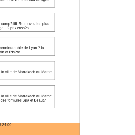
comp?titif. Retrouvez les plus
... ? prix cass?s.
incontournable de Lyon ? la
in et l?Is?re
 la ville de Marrakech au Maroc
 la ville de Marrakech au Maroc
e des formules Spa et Beaut?
5 24 00