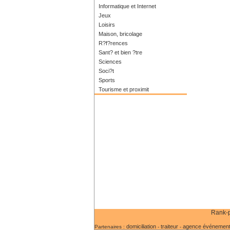
Informatique et Internet
Jeux
Loisirs
Maison, bricolage
R?f?rences
Sant? et bien ?tre
Sciences
Soci?t
Sports
Tourisme et proximit
Rank-p
domiciliation
traiteur
agence événementi
Partenaires :
-
-