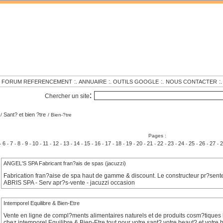
.
:.
:.
:.
:.
FORUM REFERENCEMENT
ANNUAIRE
OUTILS GOOGLE
NOUS CONTACTER
:
Chercher un site
Sant? et bien ?tre
/
/ Bien-?tre
Pages :
6
7
8
9
10
11
12
13
14
15
16
17
18
19
20
21
22
23
24
25
26
27
2
-
-
-
-
-
-
-
-
-
-
-
-
-
-
-
-
-
-
-
-
-
-
-
ANGEL'S SPA Fabricant fran?ais de spas (jacuzzi)
Fabrication fran?aise de spa haut de gamme & discount. Le constructeur pr?sent
ABRIS SPA - Serv apr?s-vente - jacuzzi occasion
Intemporel Equilibre & Bien-Etre
Vente en ligne de compl?ments alimentaires naturels et de produits cosm?tiques b
chez intemporel Equilibre & Bien-Etre tout pour votre sant? votre beaut? et votre