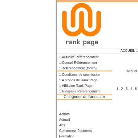
:
ACCUEIL
:.
Actualité Référencement
:.
Conseil Référencement
:.
Référencement (forum)
Accueil
:.
Conditions de soumission
:.
A propos de Rank Page
:.
Affiliation Rank Page
1
2
3
4
5
-
-
-
-
:.
Glossaire Référencement
Catégories de l'annuaire
Achats
Actualit
Arts
Commerce, ?conomie
Formation