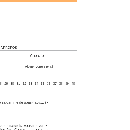
A PROPOS
Ajouter votre site ici
8
29
30
31
32
33
34
35
36
37
38
39
40
-
-
-
-
-
-
-
-
-
-
-
-
e sa gamme de spas (jacuzzi) -
io et naturels. Vous trouverez
 bien-?tre. Commander en ligne.