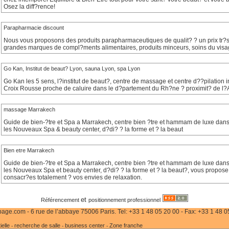
Osez la diff?rence!
Parapharmacie discount
Nous vous proposons des produits parapharmaceutiques de qualit? ? un prix tr?s 
grandes marques de compl?ments alimentaires, produits minceurs, soins du visage
Go Kan, Institut de beaut? Lyon, sauna Lyon, spa Lyon
Go Kan les 5 sens, l?institut de beaut?, centre de massage et centre d??pilation 
Croix Rousse proche de caluire dans le d?partement du Rh?ne ? proximit? de l?A
massage Marrakech
Guide de bien-?tre et Spa a Marrakech, centre bien ?tre et hammam de luxe dans
les Nouveaux Spa & beauty center, d?di? ? la forme et ? la beaut
Bien etre Marrakech
Guide de bien-?tre et Spa a Marrakech, centre bien ?tre et hammam de luxe dans
les Nouveaux Spa et beauty center, d?di? ? la forme et ? la beaut?, vous propos
consacr?es totalement ? vos envies de relaxation.
et
Référencement
positionnement professionnel
age.com - 6 rue de l’abbaye 75006 Paris. Tel: +33 1 48 05 20 00 - Fax: +33 1 48 0
elle
recherche de salle
business center
Zone franche
-
-
-