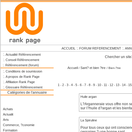
:.
:.
ACCUEIL
FORUM REFERENCEMENT
ANN
:.
Actualité Référencement
Chercher un site
:.
Conseil Référencement
:.
Référencement (forum)
Accueil
Sant? et bien ?tre
/
/ Bien-?tre
:.
Conditions de soumission
:.
A propos de Rank Page
:.
Affiliation Rank Page
1
2
3
4
5
6
7
8
9
10
11
12
13
14
15
-
-
-
-
-
-
-
-
-
-
-
-
-
-
:.
Glossaire Référencement
Catégories de l'annuaire
Huile argan
L?Arganneraie vous offre non s
sur l?huile d?argan et les bienf
Achats
Actualit
Arts
La Spiruline
Commerce, ?conomie
Pour tous ceux qui ont conscien
Formation
cessaires ? une bonne sant