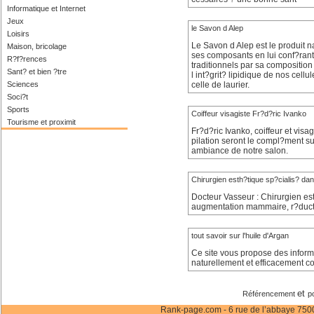
Informatique et Internet
Jeux
le Savon d Alep
Loisirs
Le Savon d Alep est le produit na
Maison, bricolage
ses composants en lui conf?rant
R?f?rences
traditionnels par sa composition
Sant? et bien ?tre
l int?grit? lipidique de nos cell
Sciences
celle de laurier.
Soci?t
Sports
Coiffeur visagiste Fr?d?ric Ivanko
Tourisme et proximit
Fr?d?ric Ivanko, coiffeur et visa
pilation seront le compl?ment su
ambiance de notre salon.
Chirurgien esth?tique sp?cialis? dan
Docteur Vasseur : Chirurgien est
augmentation mammaire, r?duct
tout savoir sur l'huile d'Argan
Ce site vous propose des informat
naturellement et efficacement c
et
Référencement
p
Rank-page.com - 6 rue de l’abbaye 75006